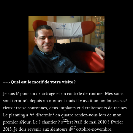
==> Quel est le motif de votre visite ?
Je suis l? pour un d?tartrage et un contr?le de routine. Mes soins
sont termin?s depuis un moment mais il y avait un boulot assez s?
rieux : treize couronnes, deux implants et 4 traitements de racines.
Le planning a ?t? d?termin? en quatre rendez-vous lors de mon
premier s?jour. Le ? chantier ? sest ?tal? de mai 2010 ? f?vrier
2013. Je dois revenir aux alentours doctobre-novembre.