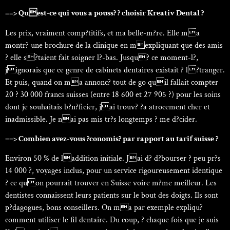
==> Quest-ce qui vous a pouss? ? choisir Kreativ Dental ?
Les prix, vraiment comp?titifs, et ma belle-m?re. Elle ma
montr? une brochure de la clinique en mexpliquant que des amis
? elle s?taient fait soigner l?-bas. Jusqu? ce moment-l?,
jignorais que ce genre de cabinets dentaires existait ? l?tranger.
Et puis, quand on ma annonc? tout de go quil fallait compter
20 ? 30 000 francs suisses (entre 18 600 et 27 905 ?) pour les soins
dont je souhaitais b?n?ficier, jai trouv? ?a atrocement cher et
inadmissible. Je nai pas mis tr?s longtemps ? me d?cider.
==> Combien avez-vous ?conomis? par rapport au tarif suisse ?
Environ 50 % de laddition initiale. Jai d? d?bourser ? peu pr?s
14 000 ?, voyages inclus, pour un service rigoureusement identique
? ce quon pourrait trouver en Suisse voire m?me meilleur. Les
dentistes connaissent leurs patients sur le bout des doigts. Ils sont
p?dagogues, bons conseillers. On ma par exemple expliqu?
comment utiliser le fil dentaire. Du coup, ? chaque fois que je suis