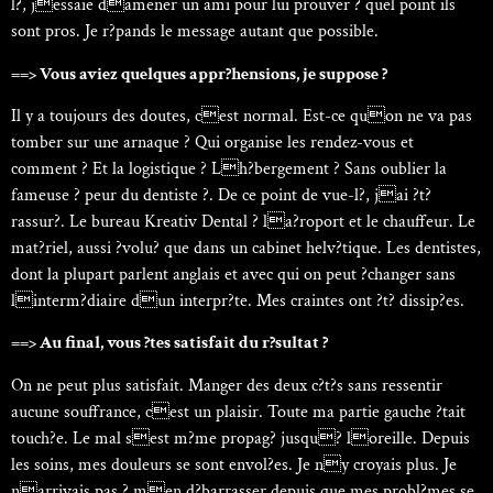
l?, jessaie damener un ami pour lui prouver ? quel point ils
sont pros. Je r?pands le message autant que possible.
==> Vous aviez quelques appr?hensions, je suppose ?
Il y a toujours des doutes, cest normal. Est-ce quon ne va pas
tomber sur une arnaque ? Qui organise les rendez-vous et
comment ? Et la logistique ? Lh?bergement ? Sans oublier la
fameuse ? peur du dentiste ?. De ce point de vue-l?, jai ?t?
rassur?. Le bureau Kreativ Dental ? la?roport et le chauffeur. Le
mat?riel, aussi ?volu? que dans un cabinet helv?tique. Les dentistes,
dont la plupart parlent anglais et avec qui on peut ?changer sans
linterm?diaire dun interpr?te. Mes craintes ont ?t? dissip?es.
==> Au final, vous ?tes satisfait du r?sultat ?
On ne peut plus satisfait. Manger des deux c?t?s sans ressentir
aucune souffrance, cest un plaisir. Toute ma partie gauche ?tait
touch?e. Le mal sest m?me propag? jusqu? loreille. Depuis
les soins, mes douleurs se sont envol?es. Je ny croyais plus. Je
narrivais pas ? men d?barrasser depuis que mes probl?mes se