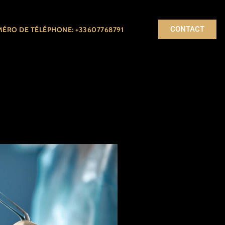
CONTACT
ÉRO DE TÉLÉPHONE: +33607768791